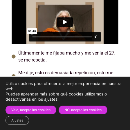
Últimamente me fijaba mucho y me venia el 27,
se me repetía.
Me dije, esto es demasiada repetición, esto me
quiere decir algo.
Utilizo cookies para ofrecerte la mejor experiencia en nuestra
web.
Posteriormente conozco a Isa.
Puedes aprender más sobre qué cookies utilizamos o
desactivarlas en los
ajustes
.
Fui poco a poco uniendo esos hilitos de
Vale, acepto las cookies
NO, acepto las cookies
conexión.
Ajustes
Isa me transportaba aun mundo de la magia de