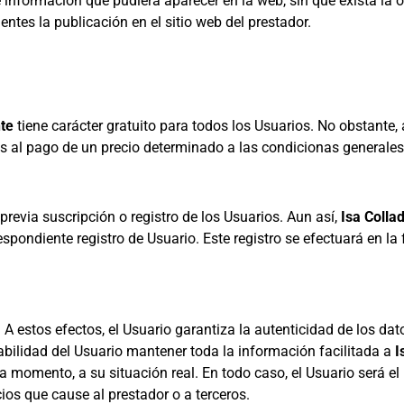
e información que pudiera aparecer en la web, sin que exista la 
ntes la publicación en el sitio web del prestador.
te
tiene carácter gratuito para todos los Usuarios. No obstante, 
as al pago de un precio determinado a las condicionas generales
 previa suscripción o registro de los Usuarios. Aun así,
Isa Colla
espondiente registro de Usuario. Este registro se efectuará en 
. A estos efectos, el Usuario garantiza la autenticidad de los d
abilidad del Usuario mantener toda la información facilitada a
I
omento, a su situación real. En todo caso, el Usuario será el 
ios que cause al prestador o a terceros.