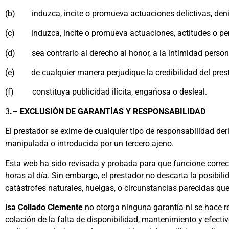
(b) induzca, incite o promueva actuaciones delictivas, denigran
(c) induzca, incite o promueva actuaciones, actitudes o pensa
(d) sea contrario al derecho al honor, a la intimidad persona
(e) de cualquier manera perjudique la credibilidad del presta
(f) constituya publicidad ilícita, engañosa o desleal.
3
.
–
EXCLUSIÓN DE GARANTÍAS Y RESPONSABILIDAD
El prestador se exime de cualquier tipo de responsabilidad de
manipulada o introducida por un tercero ajeno.
Esta web ha sido revisada y probada para que funcione correct
horas al día. Sin embargo, el prestador no descarta la posibi
catástrofes naturales, huelgas, o circunstancias parecidas qu
I
sa Collado Clemente
no otorga ninguna garantía ni se hace re
colación de la falta de disponibilidad, mantenimiento y efecti