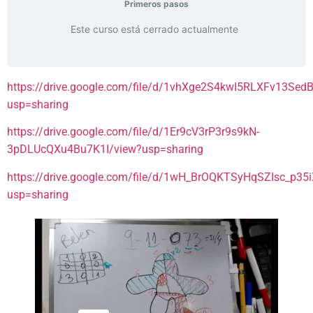
Primeros pasos
Este curso está cerrado actualmente
https://drive.google.com/file/d/1vhXge2S4kwI5RLXFv13Se
usp=sharing
https://drive.google.com/file/d/1Er9cV3rP3r9s9kN-
3pDLUcQXu4Bu7K1I/view?usp=sharing
https://drive.google.com/file/d/1wH_BrOQKTSyHqSZIsc_p3
usp=sharing