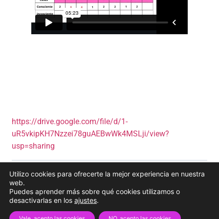
https://drive.google.com/file/d/1-
uR5vkipKH7Nzzei78guAEBwWk4MSLji/view?
usp=sharing
Utilizo cookies para ofrecerte la mejor experiencia en nuestra
web.
Volver a
Puedes aprender más sobre qué cookies utilizamos o
desactivarlas en los
ajustes
.
Vale, acepto las cookies
NO, acepto las cookies